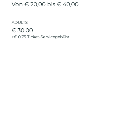
Von € 20,00 bis € 40,00
ADULTS
€ 30,00
+€ 0,75 Ticket-Servicegebühr
KIDS
€ 20,00
+€ 0,50 Ticket-Servicegebühr
YOUTH
€ 20,00
+€ 0,50 Ticket-Servicegebühr
Weitere Preise (3)